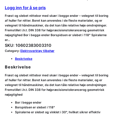
Logg inn for å se pris
Fræst og slebet nittebor med skær i begge ender – velegnet til boring
af huller for nitter. Boret kan anvendes i de fleste materialer, og er
velegnet til håndmaskiner, da det kan tåle relative høje omdrejninger.
Fremstillet i.h.t. DIN 338 for højpræcisionstolerancerog geometrisk
nøjagtighed Bor i begge ender Borspidsen er slebet i 118° Spiralerne
er…
SKU:
10602383003310
Category:
Elektroverktøy tilbehør
Beskrivelse
Beskrivelse
Fræst og slebet nittebor med skær i begge ender – velegnet til boring
af huller for nitter. Boret kan anvendes i de fleste materialer, og er
velegnet til håndmaskiner, da det kan tåle relative høje omdrejninger.
Fremstillet i.h.t. DIN 338 for højpræcisionstolerancerog geometrisk
nøjagtighed
Bor i begge ender
Borspidsen er slebet i 118°
Spiralerne er slebet og vinklet i 30°, hvilket sikrer effektiv