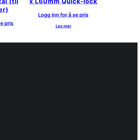
l (til
x L60mm Quick-lock
er)
Logg inn for å se pris
e pris
Les mer