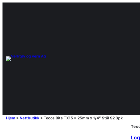
Hjem
>
Nettbutikk
>
Tecos Bits TX15 x 25mm x 1/4″ Stål S2 3pk
Teco
Logg