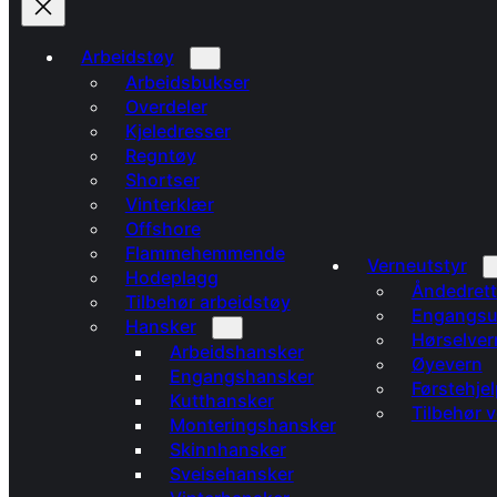
Arbeidstøy
Arbeidsbukser
Overdeler
Kjeledresser
Regntøy
Shortser
Vinterklær
Offshore
Flammehemmende
Verneutstyr
Hodeplagg
Åndedrett
Tilbehør arbeidstøy
Engangsu
Hansker
Hørselver
Arbeidshansker
Øyevern
Engangshansker
Førstehjel
Kutthansker
Tilbehør 
Monteringshansker
Skinnhansker
Sveisehansker