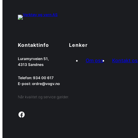
Kontaktinfo
Lenker
Luramyrveien 51,
Om oss
Kontakt os
4313 Sandnes
Telefon: 934 00 617
E-post: ordre@vogv.no
Når kvalitet og service gjelder.
Link to facebook page