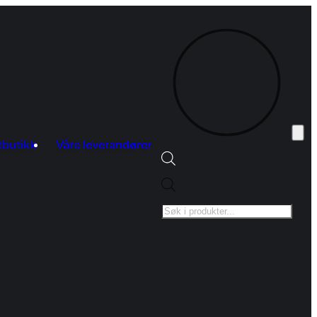
tbutikk
Våre leverandører
Products
search