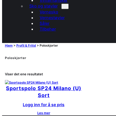
Vinterhansker
Sko og støvler
Vernesko
Vernestøvler
Såler
Tilbehør
Hjem
>
Profil & Fritid
>
Poloskjorter
Poloskjorter
Viser det ene resultatet
Sportspolo SP24 Milano (U)
Sort
Logg inn for å se pris
Les mer