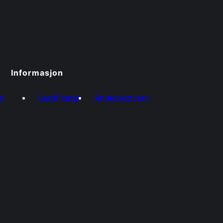
Informasjon
s
Sertifikater
Åndedrettvern