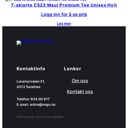
T-skjorte C523 Maui Premium Tee Unisex Hvit
Logg inn for å se pris
Les mer
Kontaktinfo
Lenker
Om oss
Luramyrveien 51,
4313 Sandnes
Kontakt oss
Telefon: 934 00 617
E-post: ordre@vogv.no
Når kvalitet og service gjelder.