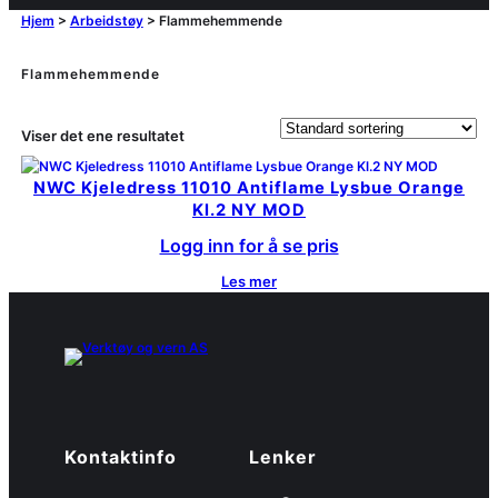
Hjem
>
Arbeidstøy
>
Flammehemmende
Flammehemmende
Viser det ene resultatet
NWC Kjeledress 11010 Antiflame Lysbue Orange
Kl.2 NY MOD
Logg inn for å se pris
Les mer
Kontaktinfo
Lenker