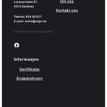
Om oss
Luramyrveien 51,
4313 Sandnes
Kontakt oss
Telefon: 934 00 617
E-post: ordre@vogv.no
Når kvalitet og service gjelder.
Link to facebook page
Informasjon
Sertifikater
Åndedrettvern