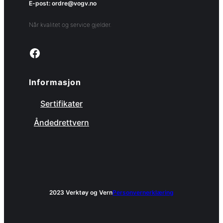
E-post: ordre@vogv.no
Når kvalitet og service gjelder.
Link to facebook page
Informasjon
Sertifikater
Åndedrettvern
2023 Verktøy og Vern
Personvernerklæring