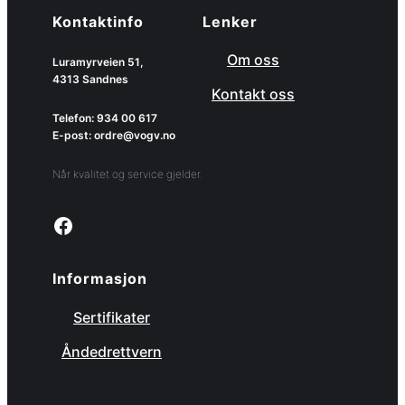
Kontaktinfo
Lenker
Om oss
Luramyrveien 51,
4313 Sandnes
Kontakt oss
Telefon: 934 00 617
E-post: ordre@vogv.no
Når kvalitet og service gjelder.
Link to facebook page
Informasjon
Sertifikater
Åndedrettvern