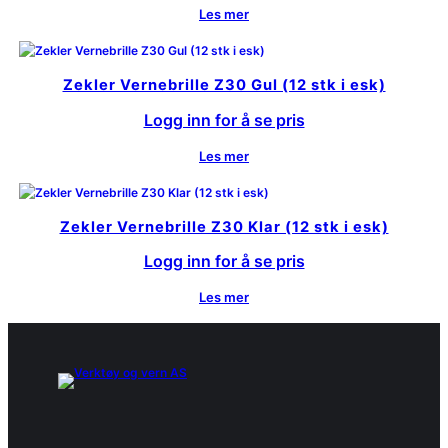
Les mer
Zekler Vernebrille Z30 Gul (12 stk i esk)
Logg inn for å se pris
Les mer
Zekler Vernebrille Z30 Klar (12 stk i esk)
Logg inn for å se pris
Les mer