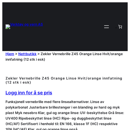
Hjem
>
Nettbutikk
>
Zekler Vernebrille Z45 Orange Linse Hvit/orange
innfatning (12 stk i esk)
Zekler Vernebrille Z45 Orange Linse Hvit/orange innfatning
(12 stk i esk)
Logg inn for å se pris
Funksjonell vernebrille med flere linsealternativer. Linse av
polykarbonat Justerbare brillestenger i en blanding av hard og myk
plast Myk nesebro Klar, gul og orange linse: UV-beskyttelse Grå linse:
UV400 Ripebeskyttet linse (HC) Ripe- og duggbeskyttet linse
(HC/AF) Sertifisert i henhold til: EN 166, klasse 1F (HC) respektive
1FN (HC/AF) Klar, gul og orange linse også…