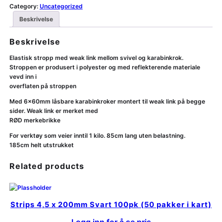
Category:
Uncategorized
Beskrivelse
Beskrivelse
Elastisk stropp med weak link mellom svivel og karabinkrok.
Stroppen er produsert i polyester og med reflekterende materiale
vevd inn i
overflaten på stroppen
Med 6x60mm låsbare karabinkroker montert til weak link på begge
sider. Weak link er merket med
RØD merkebrikke
For verktøy som veier inntil 1 kilo. 85cm lang uten belastning.
185cm helt utstrukket
Related products
Strips 4,5 x 200mm Svart 100pk (50 pakker i kart)
Logg inn for å se pris