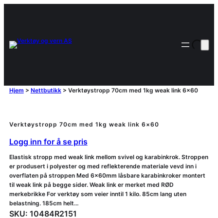
Hjem
>
Nettbutikk
>
Verktøystropp 70cm med 1kg weak link 6×60
Verktøystropp 70cm med 1kg weak link 6×60
Logg inn for å se pris
Elastisk stropp med weak link mellom svivel og karabinkrok. Stroppen
er produsert i polyester og med reflekterende materiale vevd inn i
overflaten på stroppen Med 6x60mm låsbare karabinkroker montert
til weak link på begge sider. Weak link er merket med RØD
merkebrikke For verktøy som veier inntil 1 kilo. 85cm lang uten
belastning. 185cm helt…
SKU:
10484R2151