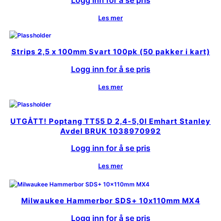
Les mer
Strips 2,5 x 100mm Svart 100pk (50 pakker i kart)
Logg inn for å se pris
Les mer
UTGÅTT! Poptang TT55 D 2,4-5,0I Emhart Stanley
Avdel BRUK 1038970992
Logg inn for å se pris
Les mer
Milwaukee Hammerbor SDS+ 10x110mm MX4
Logg inn for å se pris