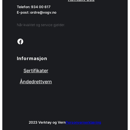
Telefon: 934 00 617
E-post: ordre@vogv.no
Når kvalitet og service gjelder.
Link to facebook page
Informasjon
Sertifikater
Åndedrettvern
2023 Verktøy og Vern
Personvernerklæring