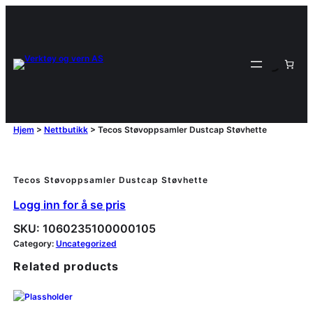
Hjem
>
Nettbutikk
>
Tecos Støvoppsamler Dustcap Støvhette
Tecos Støvoppsamler Dustcap Støvhette
Logg inn for å se pris
SKU:
1060235100000105
Category:
Uncategorized
Related products