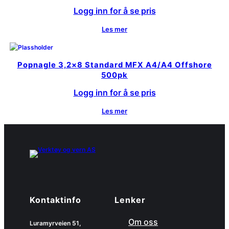
Logg inn for å se pris
Les mer
Popnagle 3,2×8 Standard MFX A4/A4 Offshore
500pk
Logg inn for å se pris
Les mer
Kontaktinfo
Lenker
Om oss
Luramyrveien 51,