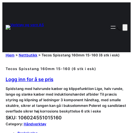
Hjem
>
Nettbutikk
>
Tecos Spisstang 160mm 15-160 (6 stk i esk)
Tecos Spisstang 160mm 15-160 (6 stk i esk)
Logg inn for å se pris
Spidstang med halvrunde kæber og klippefunktion Lige, halv runde,
lange og slanke kæber med induktionshærdet afbider Til præcis
styring og klipning af ledninger 3 komponent håndtag, med smalle
skuldre, sikrer at tangen kan gå i bukselommen Poleret og sandblæst
overflade sikrer høj korrosions beskyttelse 6 stk i eske
SKU:
106024551015160
Category:
Håndverktøy