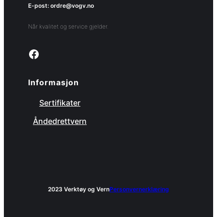
E-post: ordre@vogv.no
Når kvalitet og service gjelder.
Link to facebook page
Informasjon
Sertifikater
Åndedrettvern
2023 Verktøy og Vern
Personvernerklæring