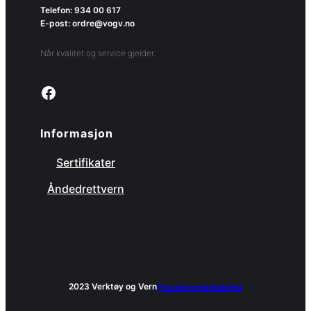
Telefon: 934 00 617
E-post: ordre@vogv.no
Når kvalitet og service gjelder.
Link to facebook page
Informasjon
Sertifikater
Åndedrettvern
2023 Verktøy og Vern
Personvernerklæring