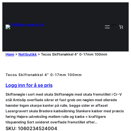
Hjem
>
Nettbutikk
>
Tecos Skiftenøkkel 4″ 0-17mm 100mm
Tecos Skiftenøkkel 4″ 0-17mm 100mm
Logg inn for å se pris
Skiftenøgle i sort med skala Skiftenøgle med skala fremstillet i Cr-V
stål Antislip overflade sikrer et fast greb om nøglen med olierede
hænder Ingen skarpe kanter på rulle, begge sider er affaset
Lasergravert skala Bredere kæbeåbning Slankere kæber med præcis
føring Højere udveksling mellem rulle og kæbe = kraftigere
tilspænding Sort oxideret overflade fremstillet efter…
SKU:
1060234524004