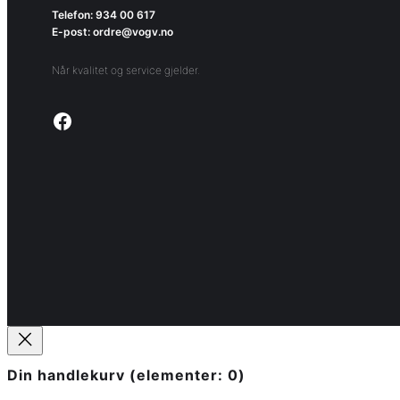
Telefon: 934 00 617
E-post: ordre@vogv.no
Når kvalitet og service gjelder.
Link to facebook page
Din handlekurv
(elementer: 0)