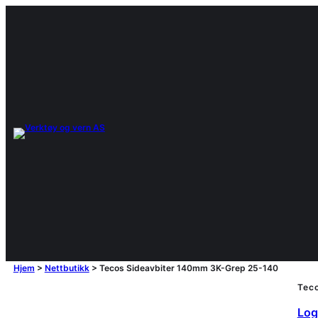
Hjem
>
Nettbutikk
>
Tecos Sideavbiter 140mm 3K-Grep 25-140
Tec
Logg