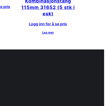
Kombinasjonstang
e pris
115mm 31652 (5 stk i
esk)
Logg inn for å se pris
Les mer