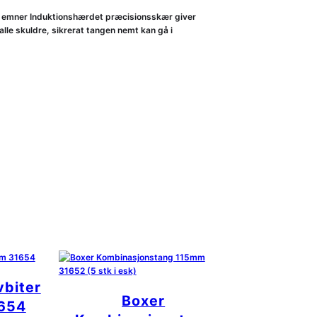
de emner Induktionshærdet præcisionsskær giver
le skuldre, sikrerat tangen nemt kan gå i
vbiter
Boxer
654