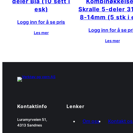
deler Blå (10 sett i
Kombinøkkelse
esk)
Skralle 5-deler 
8-14mm (5 stk i 
Logg inn for å se pris
Logg inn for å se pr
Les mer
Les mer
Kontaktinfo
Lenker
Luramyrveien 51,
Om oss
Kontakt os
4313 Sandnes