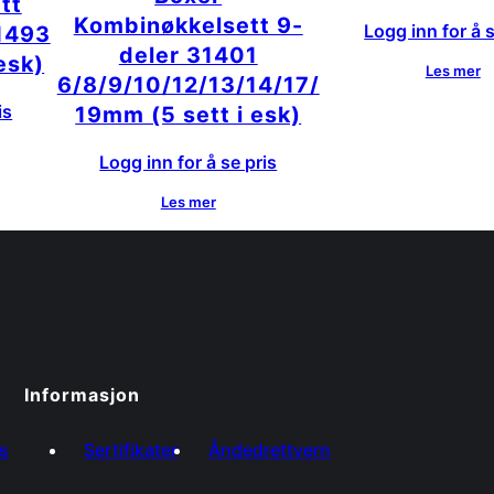
tt
Kombinøkkelsett 9-
Logg inn for å s
31493
deler 31401
esk)
Les mer
6/8/9/10/12/13/14/17/
is
19mm (5 sett i esk)
Logg inn for å se pris
Les mer
Informasjon
s
Sertifikater
Åndedrettvern