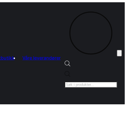
tbutikk
Våre leverandører
Products
search