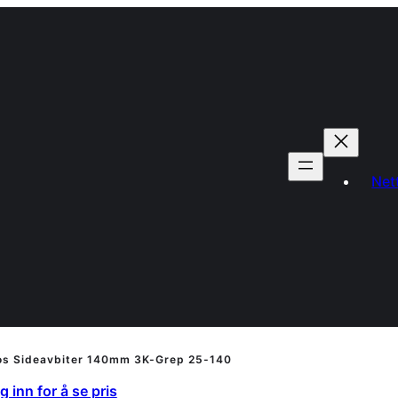
Net
os Sideavbiter 140mm 3K-Grep 25-140
 inn for å se pris