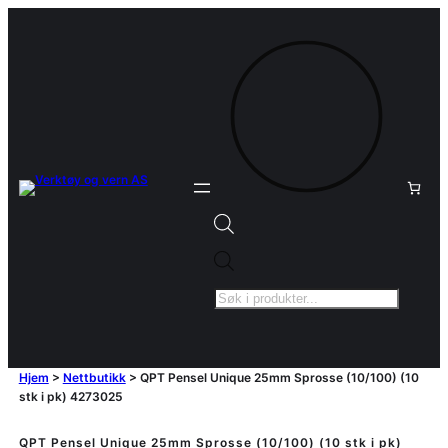
Products
search
Hjem
>
Nettbutikk
>
QPT Pensel Unique 25mm Sprosse (10/100) (10
stk i pk) 4273025
QPT Pensel Unique 25mm Sprosse (10/100) (10 stk i pk)