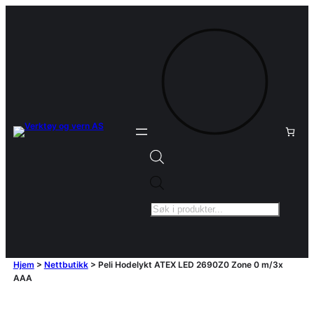
Products
search
Hjem
>
Nettbutikk
>
Peli Hodelykt ATEX LED 2690Z0 Zone 0 m/3x
AAA