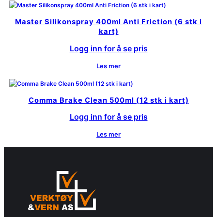
Master Silikonspray 400ml Anti Friction (6 stk i
kart)
Logg inn for å se pris
Les mer
Comma Brake Clean 500ml (12 stk i kart)
Logg inn for å se pris
Les mer