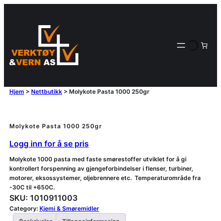
Hjem
>
Nettbutikk
>
Molykote Pasta 1000 250gr
Molykote Pasta 1000 250gr
Logg inn for å se pris
Molykote 1000 pasta med faste smørestoffer utviklet for å gi
kontrollert forspenning av gjengeforbindelser i flenser, turbiner,
motorer, eksossystemer, oljebrennere etc. Temperaturområde fra
-30C til +650C.
SKU:
1010911003
Category:
Kjemi & Smøremidler