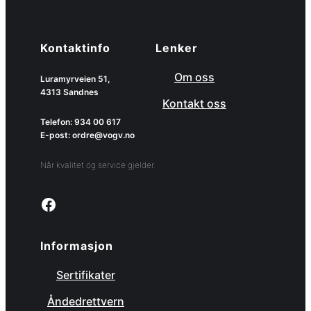
Kontaktinfo
Lenker
Om oss
Luramyrveien 51,
4313 Sandnes
Kontakt oss
Telefon: 934 00 617
E-post: ordre@vogv.no
Når kvalitet og service gjelder.
Link to facebook page
Informasjon
Sertifikater
Åndedrettvern