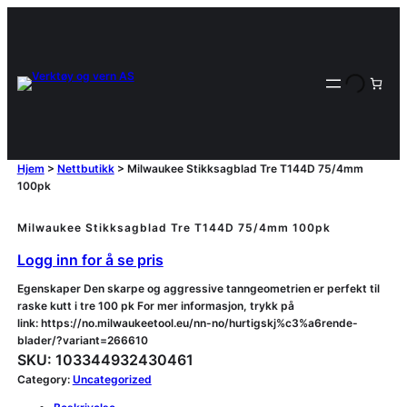
Hjem
>
Nettbutikk
>
Milwaukee Stikksagblad Tre T144D 75/4mm
100pk
Milwaukee Stikksagblad Tre T144D 75/4mm 100pk
Logg inn for å se pris
Egenskaper Den skarpe og aggressive tanngeometrien er perfekt til
raske kutt i tre 100 pk For mer informasjon, trykk på
link: https://no.milwaukeetool.eu/nn-no/hurtigskj%c3%a6rende-
blader/?variant=266610
SKU:
103344932430461
Category:
Uncategorized