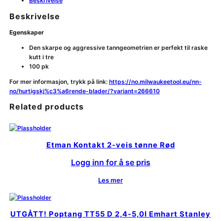
Beskrivelse
Beskrivelse
Egenskaper
Den skarpe og aggressive tanngeometrien er perfekt til raske
kutt i tre
100 pk
For mer informasjon, trykk på link:
https://no.milwaukeetool.eu/nn-
no/hurtigskj%c3%a6rende-blader/?variant=266610
Related products
Etman Kontakt 2-veis tønne Rød
Logg inn for å se pris
Les mer
UTGÅTT! Poptang TT55 D 2,4-5,0I Emhart Stanley