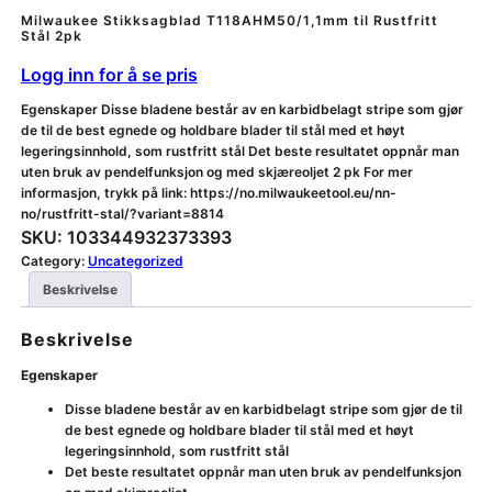
Milwaukee Stikksagblad T118AHM50/1,1mm til Rustfritt
Stål 2pk
Logg inn for å se pris
Egenskaper Disse bladene består av en karbidbelagt stripe som gjør
de til de best egnede og holdbare blader til stål med et høyt
legeringsinnhold, som rustfritt stål Det beste resultatet oppnår man
uten bruk av pendelfunksjon og med skjæreoljet 2 pk For mer
informasjon, trykk på link: https://no.milwaukeetool.eu/nn-
no/rustfritt-stal/?variant=8814
SKU:
103344932373393
Category:
Uncategorized
Beskrivelse
Beskrivelse
Egenskaper
Disse bladene består av en karbidbelagt stripe som gjør de til
de best egnede og holdbare blader til stål med et høyt
legeringsinnhold, som rustfritt stål
Det beste resultatet oppnår man uten bruk av pendelfunksjon