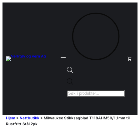
Products
search
Hjem
>
Nettbutikk
>
Milwaukee Stikksagblad T118AHM50/1,1mm til
Rustfritt Stål 2pk