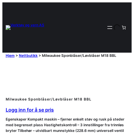
Hjem
>
Nettbutikk
>
Milwaukee Sponblåser/Løvblåser M18 BBL
Milwaukee Sponblåser/Løvblåser M18 BBL
Logg inn for å se pris
Egenskaper Kompakt maskin – fjerner enkelt støv og rusk på steder
med begrenset plass Hastighetskontroll – 3 innstillinger fra trinnløs
bryter Tilbehør – utvidbart munnstykke (228.6 mm) universell ventil