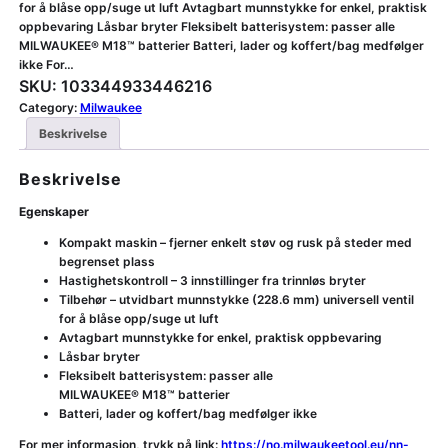
for å blåse opp/suge ut luft Avtagbart munnstykke for enkel, praktisk
oppbevaring Låsbar bryter Fleksibelt batterisystem: passer alle
MILWAUKEE® M18™ batterier Batteri, lader og koffert/bag medfølger
ikke For…
SKU:
103344933446216
Category:
Milwaukee
Beskrivelse
Beskrivelse
Egenskaper
Kompakt maskin – fjerner enkelt støv og rusk på steder med
begrenset plass
Hastighetskontroll – 3 innstillinger fra trinnløs bryter
Tilbehør – utvidbart munnstykke (228.6 mm) universell ventil
for å blåse opp/suge ut luft
Avtagbart munnstykke for enkel, praktisk oppbevaring
Låsbar bryter
Fleksibelt batterisystem: passer alle
MILWAUKEE® M18™ batterier
Batteri, lader og koffert/bag medfølger ikke
For mer informasjon, trykk på link:
https://no.milwaukeetool.eu/nn-