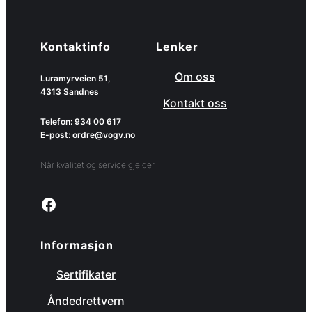
Kontaktinfo
Lenker
Om oss
Luramyrveien 51,
4313 Sandnes
Kontakt oss
Telefon: 934 00 617
E-post: ordre@vogv.no
Når kvalitet og service gjelder.
Link to facebook page
Informasjon
Sertifikater
Åndedrettvern