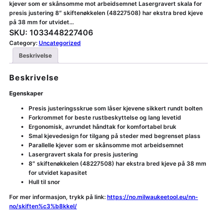
kjever som er skånsomme mot arbeidsemnet Lasergravert skala for
presis justering 8″ skiftenøkkelen (48227508) har ekstra bred kjeve
på 38 mm for utvidet…
SKU:
1033448227406
Category:
Uncategorized
Beskrivelse
Beskrivelse
Egenskaper
Presis justeringsskrue som låser kjevene sikkert rundt bolten
Forkrommet for beste rustbeskyttelse og lang levetid
Ergonomisk, avrundet håndtak for komfortabel bruk
Smal kjevedesign for tilgang på steder med begrenset plass
Parallelle kjever som er skånsomme mot arbeidsemnet
Lasergravert skala for presis justering
8″ skiftenøkkelen (48227508) har ekstra bred kjeve på 38 mm
for utvidet kapasitet
Hull til snor
For mer informasjon, trykk på link:
https://no.milwaukeetool.eu/nn-
no/skiften%c3%b8kkel/