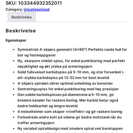
SKU:
103344932352011
Category:
Uncategorized
Beskrivelse
Beskrivelse
Egenskaper
Symmetrisk 4-skjærs geometri (4×90°) Perfekte runde hull for
bor og festeoppgaver
Ny, skarpere vinklet spiss, for enkel punktboring med perfekt
nøyaktighet og økt ytelse på armeringsjern
Solid fullsveiset karbidspiss på 5-10 mm, og stor forsenket i-
ett-stykke karbidspiss på 12-32 mm for best levetid
4-skjærs spiralen sikrer optimal avledning av borestøv
Sentreringsspiss for enkel punktboring med høy presisjon
Den solide karbidspissen på diametrene ⌀ 5-10 mm, gir
bredere kanaler for raskere boring. Mer karbid betyr også
bedre holdbarhet og lengre levetid
4 meiseltenner som skaper «riveffekt» og gir raskere boring
Forbedrede andre kutt på sidene gir bedre motstand når du
treffer armeringsjern
Ny variabel spiraldesign med smalere spiral ved boretuppen