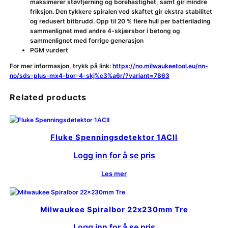
maksimerer støvfjerning og borehastighet, samt gir mindre
friksjon. Den tykkere spiralen ved skaftet gir ekstra stabilitet
og redusert bitbrudd. Opp til 20 % flere hull per batterilading
sammenlignet med andre 4-skjærsbor i betong og
sammenlignet med forrige generasjon
PGM vurdert
For mer informasjon, trykk på link:
https://no.milwaukeetool.eu/nn-
no/sds-plus-mx4-bor-4-skj%c3%a6r/?variant=7863
Related products
Fluke Spenningsdetektor 1ACII
Logg inn for å se pris
Les mer
Milwaukee Spiralbor 22x230mm Tre
Logg inn for å se pris