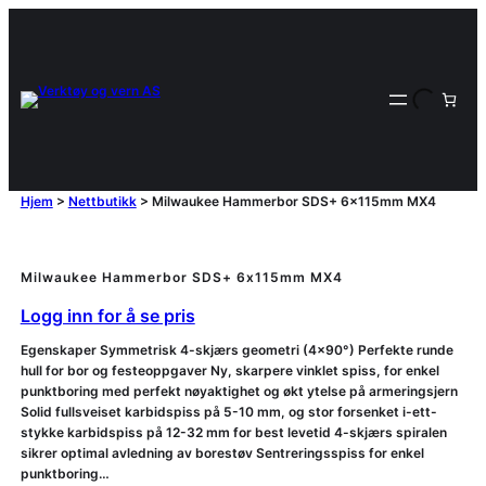
Hjem
>
Nettbutikk
>
Milwaukee Hammerbor SDS+ 6x115mm MX4
Milwaukee Hammerbor SDS+ 6x115mm MX4
Logg inn for å se pris
Egenskaper Symmetrisk 4-skjærs geometri (4×90°) Perfekte runde
hull for bor og festeoppgaver Ny, skarpere vinklet spiss, for enkel
punktboring med perfekt nøyaktighet og økt ytelse på armeringsjern
Solid fullsveiset karbidspiss på 5-10 mm, og stor forsenket i-ett-
stykke karbidspiss på 12-32 mm for best levetid 4-skjærs spiralen
sikrer optimal avledning av borestøv Sentreringsspiss for enkel
punktboring…