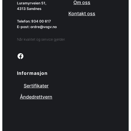
Om oss
Luramyrveien 51,
4313 Sandnes
Kontakt oss
Telefon: 934 00 617
E-post: ordre@vogv.no
Når kvalitet og service gjelder.
Link to facebook page
Informasjon
Sertifikater
Åndedrettvern