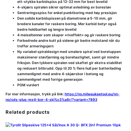
ett-stykke karbidspiss på 12-32 mm for best levetid
4-skjærs spiralen sikrer optimal avledning av borestøv
Sentreringsspiss for enkel punktboring med høy presisjon
Den solide karbidspissen på diametrene ⌀ 5-10 mm, gir
bredere kanaler for raskere boring. Mer karbid betyr også
bedre holdbarhet og lengre levetid
4 meiseltenner som skaper «riveffekt» og gir raskere boring
Forbedrede andre kutt på sidene gir bedre motstand når du
treffer armeringsjern
Ny variabel spiraldesign med smalere spiral ved boretuppen
maksimerer støvfjerning og borehastighet, samt gir mindre
friksjon. Den tykkere spiralen ved skaftet gir ekstra stabilitet
og redusert bitbrudd. Opp til 20 % flere hull per batterilading
sammenlignet med andre 4-skjærsbor i betong og
sammenlignet med forrige generasjon
PGM vurdert
For mer informasjon, trykk på link:
https://no.milwaukeetool.eu/nn-
no/sds-plus-mx4-bor-4-skj%c3%a6r/?variant=7893
Related products