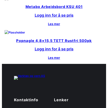
Metabo Arbeidsbord KSU 401
Logg inn for å se pris
Les mer
Popnagle 4,8×15,5 TETT Rustfri 500pk
Logg inn for å se pris
Les mer
Kontaktinfo
Lenker