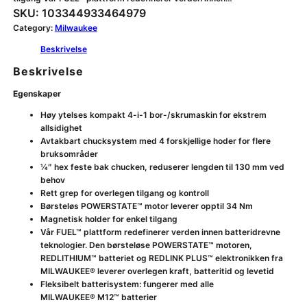
SKU:
103344933464979
Category:
Milwaukee
Beskrivelse
Beskrivelse
Egenskaper
Høy ytelses kompakt 4-i-1 bor-/skrumaskin for ekstrem
allsidighet
Avtakbart chucksystem med 4 forskjellige hoder for flere
bruksområder
¼″ hex feste bak chucken, reduserer lengden til 130 mm ved
behov
Rett grep for overlegen tilgang og kontroll
Børsteløs POWERSTATE™ motor leverer opptil 34 Nm
Magnetisk holder for enkel tilgang
Vår FUEL™ plattform redefinerer verden innen batteridrevne
teknologier. Den børsteløse POWERSTATE™ motoren,
REDLITHIUM™ batteriet og REDLINK PLUS™ elektronikken fra
MILWAUKEE® leverer overlegen kraft, batteritid og levetid
Fleksibelt batterisystem: fungerer med alle
MILWAUKEE® M12™ batterier