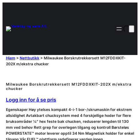
Hjem
>
Nettbutikk
>
Milwaukee Borskrutrekkersett M12FDDXKIT-
202X m/ekstra chucker
Milwaukee Borskrutrekkersett M12FDDXKIT-202X m/ekstra
chucker
Logg inn for å se pris
Egenskaper Høy ytelses kompakt 4-i-1 bor-/skrumaskin for ekstrem
allsidighet Avtakbart chucksystem med 4 forskjellige hoder for flere
bruksområder ¼″ hex feste bak chucken, reduserer lengden til 130
mm ved behov Rett grep for overlegen tilgang og kontroll Børsteløs
POWERSTATE™ motor leverer opptil 34 Nm Magnetisk holder for enkel
tilgang Vår FUEL™ plattform redefinerer verden innen…