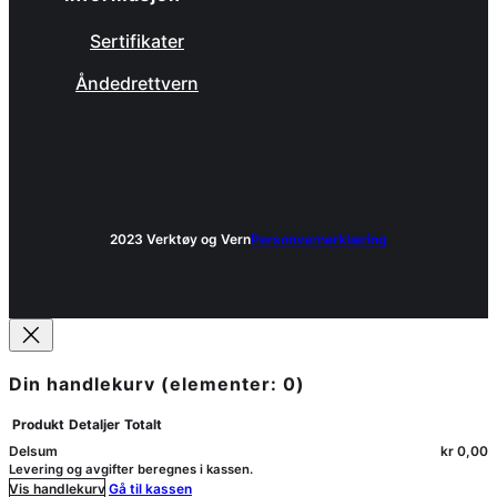
Sertifikater
Åndedrettvern
2023 Verktøy og Vern
Personvernerklæring
Din handlekurv
(elementer: 0)
Produkt
Detaljer
Totalt
Delsum
kr 0,00
Produkter
Levering og avgifter beregnes i kassen.
i
Vis handlekurv
Gå til kassen