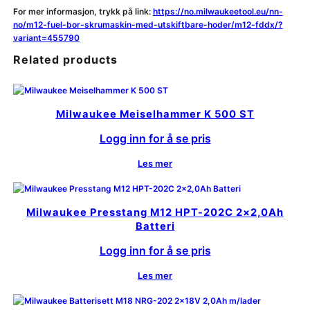
For mer informasjon, trykk på link:
https://no.milwaukeetool.eu/nn-
no/m12-fuel-bor-skrumaskin-med-utskiftbare-hoder/m12-fddx/?
variant=455790
Related products
Milwaukee Meiselhammer K 500 ST
Logg inn for å se pris
Les mer
Milwaukee Presstang M12 HPT-202C 2×2,0Ah
Batteri
Logg inn for å se pris
Les mer