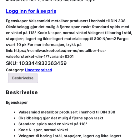
Logg inn for å se pris
Egenskaper Valsesmidd metallbor produsert i henhold til DIN 338
Oksidbelegg gjør det mulig å fjerne spon raskt Standard spids med
en vinkel på 118° Kode N-spor, normal vinkel Velegnet til boring i stål,
støpejern, legert og ikke-legert materiale opptil 800 N/mm2 Farge:
svart 10 pk For mer informasjon, trykk på
link: https://no.milwaukeetool.eu/nn-no/metallbor-hss-
valseforsterket-din-1/?variant=8201
SKU:
103344932363459
Category:
Uncategorized
Beskrivelse
Beskrivelse
Egenskaper
Valsesmidd metallbor produsert i henhold til DIN 338
Oksidbelegg gjør det mulig å fjerne spon raskt
Standard spids med en vinkel på 118°
Kode N-spor, normal vinkel
Velegnet til boring i stål, støpejern, legert og ikke-legert