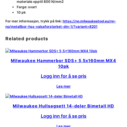
materiale opptil 800 N/mm2
Farge: svart
10 pk
For mer informasjon, trykk på link:
https://no.milwaukeetool.eu/nn-
no/metallbor-hss-valseforsterket-din-1/?variant=8201
Related products
Milwaukee Hammerbor SDS+ 5,5x160mm MX4
10pk
Logg inn for å se pris
Les mer
Milwaukee Hullsagsett 14-deler Bimetall HD
Logg inn for å se pris
Les mer