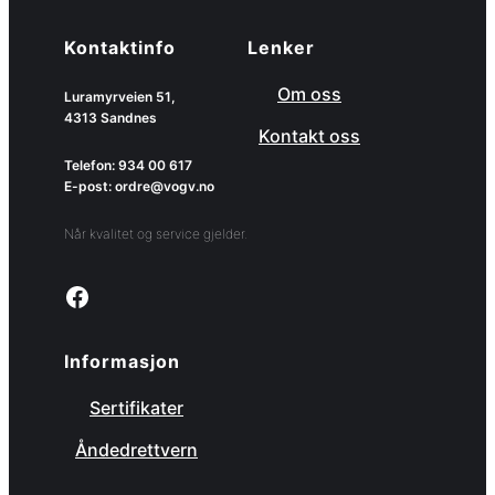
Kontaktinfo
Lenker
Om oss
Luramyrveien 51,
4313 Sandnes
Kontakt oss
Telefon: 934 00 617
E-post: ordre@vogv.no
Når kvalitet og service gjelder.
Link to facebook page
Informasjon
Sertifikater
Åndedrettvern