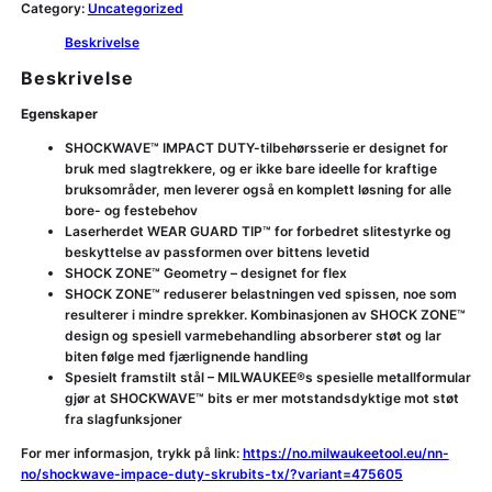
Category:
Uncategorized
Beskrivelse
Beskrivelse
Egenskaper
SHOCKWAVE™ IMPACT DUTY-tilbehørsserie er designet for
bruk med slagtrekkere, og er ikke bare ideelle for kraftige
bruksområder, men leverer også en komplett løsning for alle
bore- og festebehov
Laserherdet WEAR GUARD TIP™ for forbedret slitestyrke og
beskyttelse av passformen over bittens levetid
SHOCK ZONE™ Geometry – designet for flex
SHOCK ZONE™ reduserer belastningen ved spissen, noe som
resulterer i mindre sprekker. Kombinasjonen av SHOCK ZONE™
design og spesiell varmebehandling absorberer støt og lar
biten følge med fjærlignende handling
Spesielt framstilt stål – MILWAUKEE®s spesielle metallformular
gjør at SHOCKWAVE™ bits er mer motstandsdyktige mot støt
fra slagfunksjoner
For mer informasjon, trykk på link:
https://no.milwaukeetool.eu/nn-
no/shockwave-impace-duty-skrubits-tx/?variant=475605