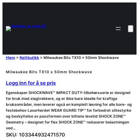
Hjem
>
Nettbutikk
>
Milwaukee Bits TX10 x 50mm Shockwave
Milwaukee Bits TX10 x 50mm Shockwave
Logg inn for å se pris
Egenskaper SHOCKWAVE™ IMPACT DUTY-tilbehørsserie er designet
for bruk med slagtrekkere, og er ikke bare ideelle for kraftige
bruksområder, men leverer også en komplett løsning for alle bore- og
festebehov Laserherdet WEAR GUARD TIP™ for forbedret slitestyrke
og beskyttelse av passformen over bittens levetid SHOCK ZONE™
Geometry – designet for flex SHOCK ZONE™ reduserer belastningen
ved…
SKU:
103344932471570