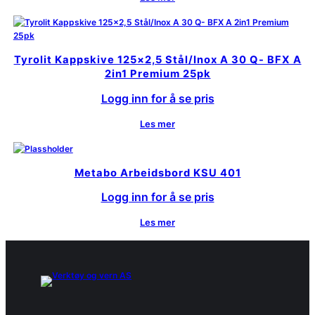
Tyrolit Kappskive 125×2,5 Stål/Inox A 30 Q- BFX A
2in1 Premium 25pk
Logg inn for å se pris
Les mer
Metabo Arbeidsbord KSU 401
Logg inn for å se pris
Les mer