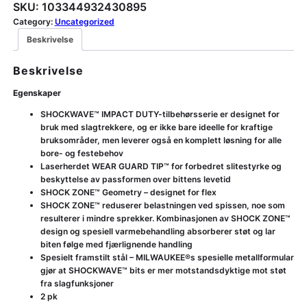
SKU:
103344932430895
Category:
Uncategorized
Beskrivelse
Beskrivelse
Egenskaper
SHOCKWAVE™ IMPACT DUTY-tilbehørsserie er designet for
bruk med slagtrekkere, og er ikke bare ideelle for kraftige
bruksområder, men leverer også en komplett løsning for alle
bore- og festebehov
Laserherdet WEAR GUARD TIP™ for forbedret slitestyrke og
beskyttelse av passformen over bittens levetid
SHOCK ZONE™ Geometry – designet for flex
SHOCK ZONE™ reduserer belastningen ved spissen, noe som
resulterer i mindre sprekker. Kombinasjonen av SHOCK ZONE™
design og spesiell varmebehandling absorberer støt og lar
biten følge med fjærlignende handling
Spesielt framstilt stål – MILWAUKEE®s spesielle metallformular
gjør at SHOCKWAVE™ bits er mer motstandsdyktige mot støt
fra slagfunksjoner
2 pk