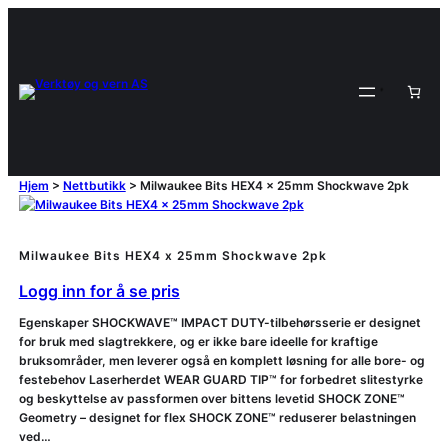
Hjem
>
Nettbutikk
>
Milwaukee Bits HEX4 x 25mm Shockwave 2pk
Milwaukee Bits HEX4 x 25mm Shockwave 2pk
Logg inn for å se pris
Egenskaper SHOCKWAVE™ IMPACT DUTY-tilbehørsserie er designet
for bruk med slagtrekkere, og er ikke bare ideelle for kraftige
bruksområder, men leverer også en komplett løsning for alle bore- og
festebehov Laserherdet WEAR GUARD TIP™ for forbedret slitestyrke
og beskyttelse av passformen over bittens levetid SHOCK ZONE™
Geometry – designet for flex SHOCK ZONE™ reduserer belastningen
ved…