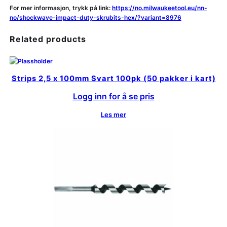
For mer informasjon, trykk på link:
https://no.milwaukeetool.eu/nn-
no/shockwave-impact-duty-skrubits-hex/?variant=8976
Related products
Strips 2,5 x 100mm Svart 100pk (50 pakker i kart)
Logg inn for å se pris
Les mer