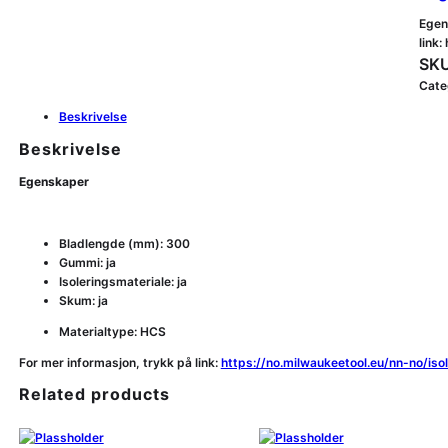
Egen
link
SKU
Cate
Beskrivelse
Beskrivelse
Egenskaper
Bladlengde (mm): 300
Gummi: ja
Isoleringsmateriale: ja
Skum: ja
Materialtype: HCS
For mer informasjon, trykk på link:
https://no.milwaukeetool.eu/nn-no/i
Related products