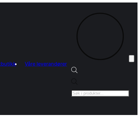
tbutikk
Våre leverandører
Products
search