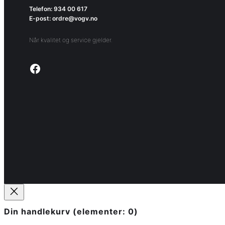
Telefon: 934 00 617
E-post: ordre@vogv.no
Når kvalitet og service gjelder.
Link to facebook page
Din handlekurv
(elementer: 0)