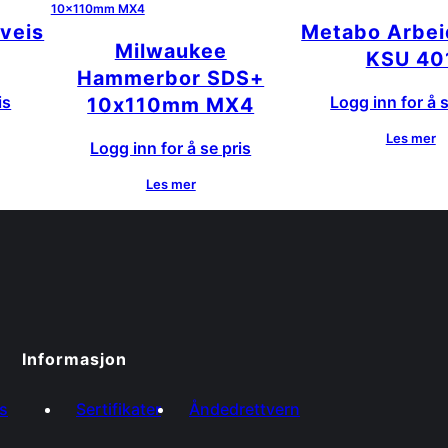
veis
Metabo Arbei
Milwaukee
KSU 40
Hammerbor SDS+
is
Logg inn for å s
10x110mm MX4
Les mer
Logg inn for å se pris
Les mer
Informasjon
s
Sertifikater
Åndedrettvern