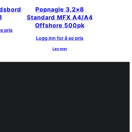
dsbord
Popnagle 3,2×8
1
Standard MFX A4/A4
Offshore 500pk
e pris
Logg inn for å se pris
Les mer