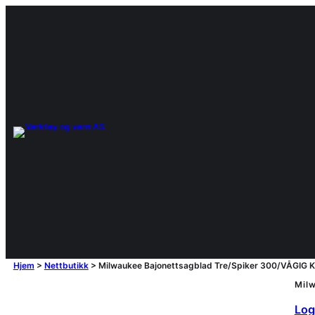
Hjem
>
Nettbutikk
>
Milwaukee Bajonettsagblad Tre/Spiker 300/VÅGIG K
Mil
Logg