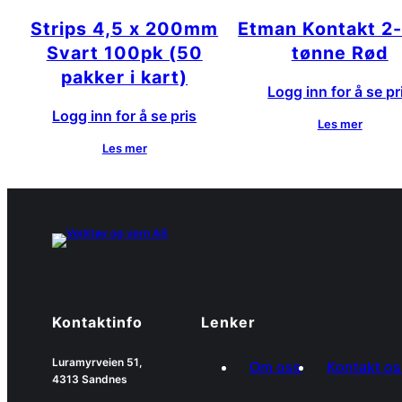
Strips 4,5 x 200mm
Etman Kontakt 2-
Svart 100pk (50
tønne Rød
pakker i kart)
Logg inn for å se pr
Logg inn for å se pris
Les mer
Les mer
Kontaktinfo
Lenker
Luramyrveien 51,
Om oss
Kontakt os
4313 Sandnes