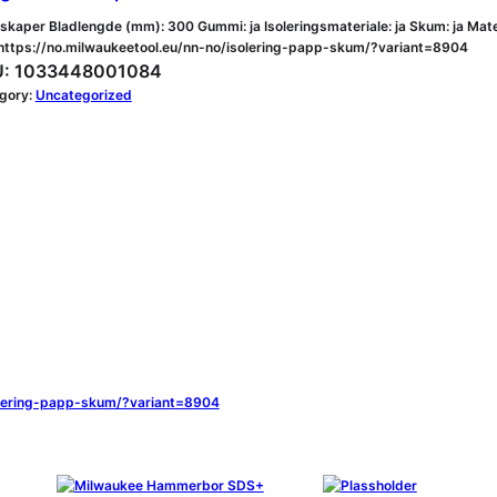
skaper Bladlengde (mm): 300 Gummi: ja Isoleringsmateriale: ja Skum: ja Mate
: https://no.milwaukeetool.eu/nn-no/isolering-papp-skum/?variant=8904
:
1033448001084
gory:
Uncategorized
solering-papp-skum/?variant=8904