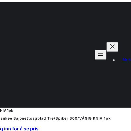
Net
NIV 1pk
waukee Bajonettsagblad Tre/Spiker 300/VÅGIG KNIV 1pk
 inn for å se pris