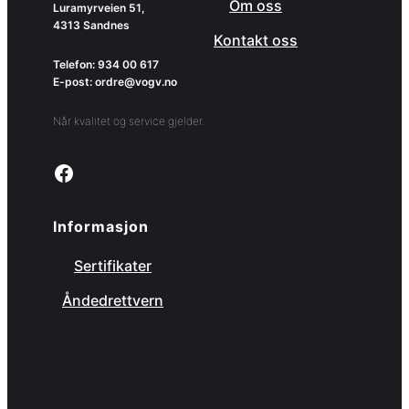
Om oss
Luramyrveien 51,
4313 Sandnes
Kontakt oss
Telefon: 934 00 617
E-post: ordre@vogv.no
Når kvalitet og service gjelder.
Link to facebook page
Informasjon
Sertifikater
Åndedrettvern