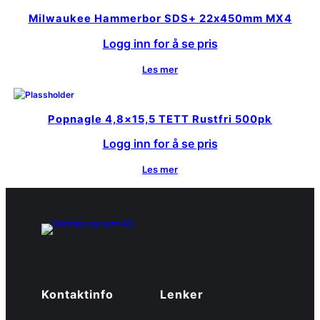
Milwaukee Hammerbor SDS+ 22x450mm MX4
Logg inn for å se pris
Les mer
Popnagle 4,8×15,5 TETT Rustfri 500pk
Logg inn for å se pris
Les mer
Kontaktinfo
Lenker