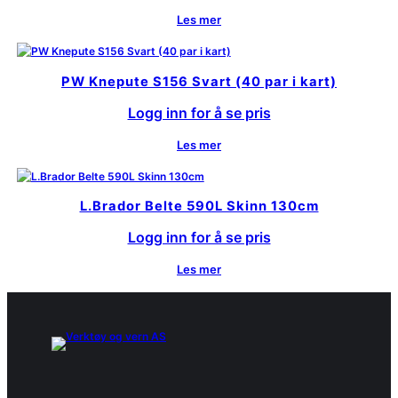
Les mer
PW Knepute S156 Svart (40 par i kart)
Logg inn for å se pris
Les mer
L.Brador Belte 590L Skinn 130cm
Logg inn for å se pris
Les mer