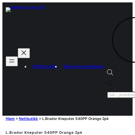
Nettbutikk
Våre leverandører
Products
search
Hjem
>
Nettbutikk
>
L.Brador Kneputer 540PP Orange 2pk
L.Brador Kneputer 540PP Orange 2pk