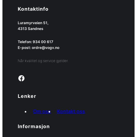
Kontaktinfo
Luramyrveien 51,
4313 Sandnes
Telefon: 934 00 617
E-post: ordre@vogv.no
Når kvalitet og service gjelder.
Link to facebook page
Lenker
Om oss
Kontakt oss
Informasjon