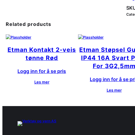
SKU
Cate
Related products
Etman Kontakt 2-veis
Etman Støpsel G
tønne Rød
IP44 16A Svart P
For 3G2,5m
Logg inn for å se pris
Logg inn for å se pr
Les mer
Les mer