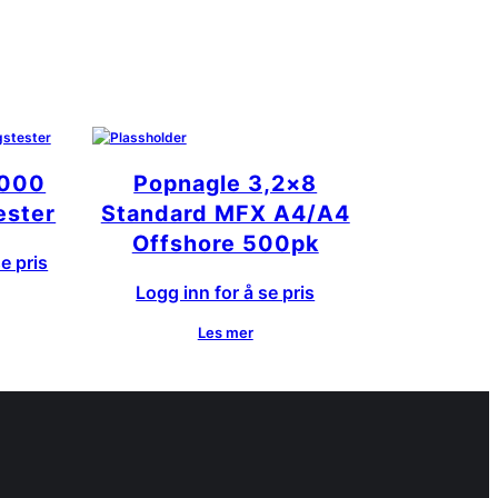
1000
Popnagle 3,2×8
ester
Standard MFX A4/A4
Offshore 500pk
e pris
Logg inn for å se pris
Les mer