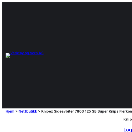
Hjem
>
Nettbutikk
>
Knipex Sideavbiter 7803 125 SB Super Knips Flerkom
Knip
Logg