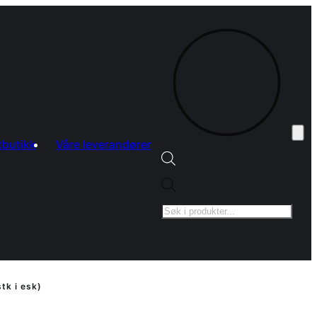
tbutikk
Våre leverandører
Products
search
tk i esk)