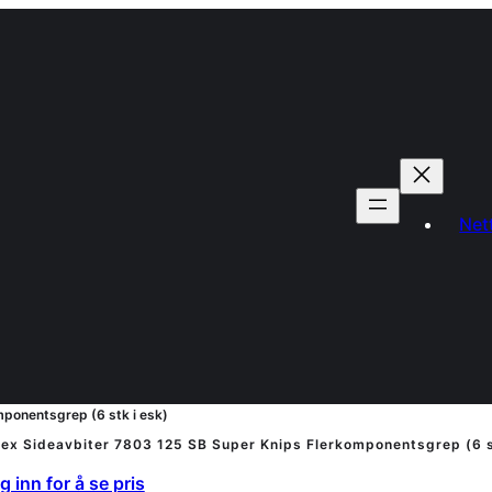
Net
ponentsgrep (6 stk i esk)
ex Sideavbiter 7803 125 SB Super Knips Flerkomponentsgrep (6 s
 inn for å se pris