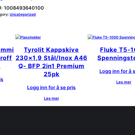
:
1008493640100
gory:
Uncategorized
ummi
Tyrolit Kappskive
Fluke T5-
roff
230×1,9 Stål/Inox A46
Spenningst
m
Q- BFP 2in1 Premium
Logg inn for å s
25pk
is
Les mer
Logg inn for å se pris
Les mer