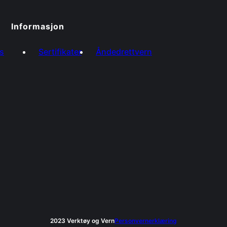
Informasjon
s
Sertifikater
Åndedrettvern
2023 Verktøy og Vern
Personvernerklæring