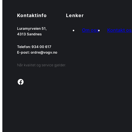
Kontaktinfo
Lenker
Luramyrveien 51,
Om oss
Kontakt os
4313 Sandnes
Telefon: 934 00 617
E-post: ordre@vogv.no
Når kvalitet og service gjelder.
Link to facebook page