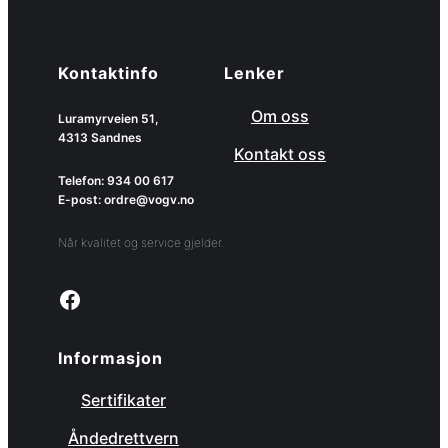
Kontaktinfo
Lenker
Om oss
Luramyrveien 51,
4313 Sandnes
Kontakt oss
Telefon: 934 00 617
E-post: ordre@vogv.no
Når kvalitet og service gjelder.
Link to facebook page
Informasjon
Sertifikater
Åndedrettvern