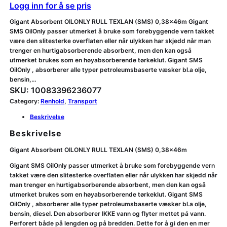
Logg inn for å se pris
Gigant Absorbent OILONLY RULL TEXLAN (SMS) 0,38x46m Gigant
SMS OilOnly passer utmerket å bruke som forebyggende vern takket
være den slitesterke overflaten eller når ulykken har skjedd når man
trenger en hurtigabsorberende absorbent, men den kan også
utmerket brukes som en høyabsorberende tørkeklut. Gigant SMS
OilOnly , absorberer alle typer petroleumsbaserte væsker bl.a olje,
bensin,…
SKU:
10083396236077
Category:
Renhold
, 
Transport
Beskrivelse
Beskrivelse
Gigant Absorbent OILONLY RULL TEXLAN (SMS) 0,38x46m
Gigant SMS OilOnly passer utmerket å bruke som forebyggende vern
takket være den slitesterke overflaten eller når ulykken har skjedd når
man trenger en hurtigabsorberende absorbent, men den kan også
utmerket brukes som en høyabsorberende tørkeklut. Gigant SMS
OilOnly , absorberer alle typer petroleumsbaserte væsker bl.a olje,
bensin, diesel. Den absorberer IKKE vann og flyter mettet på vann.
Perforert både på lengden og på bredden. Dette for å gi den en mer