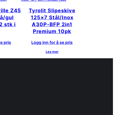
ille Z45
Tyrolit Slipeskive
å/gul
125×7 Stål/Inox
2 stk i
A30P-BFP 2in1
Premium 10pk
e pris
Logg inn for å se pris
Les mer