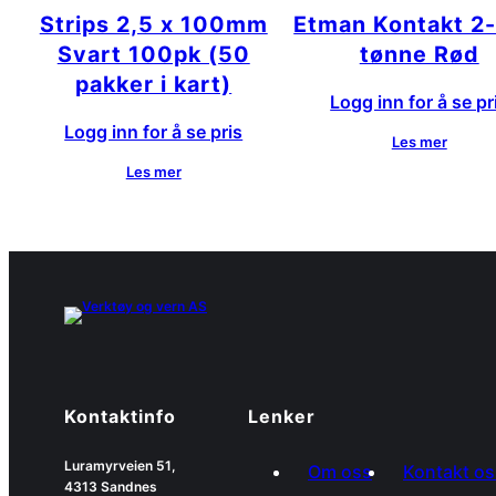
Strips 2,5 x 100mm
Etman Kontakt 2-
Svart 100pk (50
tønne Rød
pakker i kart)
Logg inn for å se pr
Logg inn for å se pris
Les mer
Les mer
Kontaktinfo
Lenker
Luramyrveien 51,
Om oss
Kontakt os
4313 Sandnes