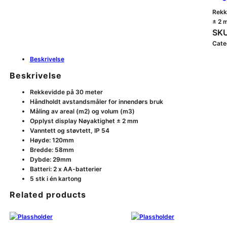
Rekk
± 2 
SKU
Cate
Beskrivelse
Beskrivelse
Rekkevidde på 30 meter
Håndholdt avstandsmåler for innendørs bruk
Måling av areal (m2) og volum (m3)
Opplyst display Nøyaktighet ± 2 mm
Vanntett og støvtett, IP 54
Høyde: 120mm
Bredde: 58mm
Dybde: 29mm
Batteri: 2 x AA-batterier
5 stk i én kartong
Related products