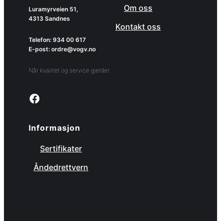
Om oss
Luramyrveien 51,
4313 Sandnes
Kontakt oss
Telefon: 934 00 617
E-post: ordre@vogv.no
Når kvalitet og service gjelder.
Link to facebook page
Informasjon
Sertifikater
Åndedrettvern