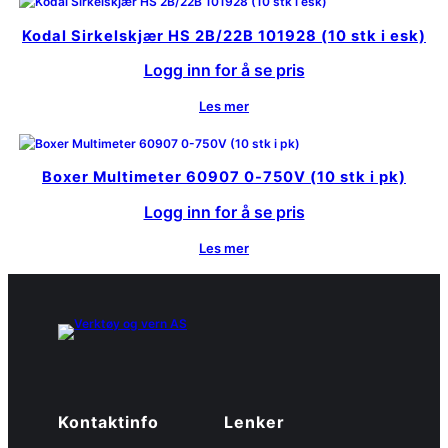
Kodal Sirkelskjær HS 2B/22B 101928 (10 stk i esk)
Logg inn for å se pris
Les mer
Boxer Multimeter 60907 0-750V (10 stk i pk)
Logg inn for å se pris
Les mer
Kontaktinfo
Lenker