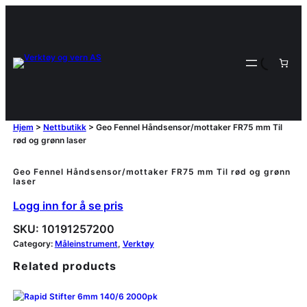
Hjem
>
Nettbutikk
>
Geo Fennel Håndsensor/mottaker FR75 mm Til
rød og grønn laser
Geo Fennel Håndsensor/mottaker FR75 mm Til rød og grønn
laser
Logg inn for å se pris
SKU:
10191257200
Category:
Måleinstrument
, 
Verktøy
Related products