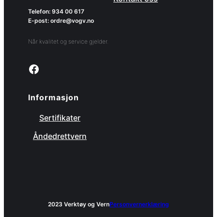
Telefon: 934 00 617
E-post: ordre@vogv.no
Når kvalitet og service gjelder.
Link to facebook page
Informasjon
Sertifikater
Åndedrettvern
2023 Verktøy og Vern
Personvernerklæring