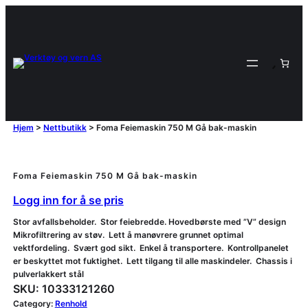
Hjem
>
Nettbutikk
>
Foma Feiemaskin 750 M Gå bak-maskin
Foma Feiemaskin 750 M Gå bak-maskin
Logg inn for å se pris
Stor avfallsbeholder. Stor feiebredde. Hovedbørste med ”V” design
Mikrofiltrering av støv. Lett å manøvrere grunnet optimal
vektfordeling. Svært god sikt. Enkel å transportere. Kontrollpanelet
er beskyttet mot fuktighet. Lett tilgang til alle maskindeler. Chassis i
pulverlakkert stål
SKU:
10333121260
Category:
Renhold