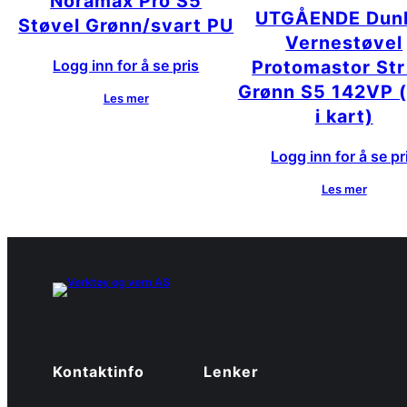
Noramax Pro S5
UTGÅENDE Dun
Støvel Grønn/svart PU
Vernestøvel
Logg inn for å se pris
Protomastor Str
Grønn S5 142VP 
Les mer
i kart)
Logg inn for å se pr
Les mer
Kontaktinfo
Lenker