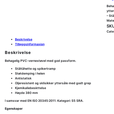
Beha
ytte
– St
Mate
SKU
Cate
Beskrivelse
Tilleggsinformasjon
Beskrivelse
Behagelig PVC-vernestøvel med god passform.
Ståltåhette og spikertramp
Støtdemping i helen
Antistatisk
Oljeresistent og sklisikker yttersåle med godt grep
Kjemikaliebeskttelse
Høyde 380 mm
I samsvar med EN ISO 20345:2011. Kategori: S5 SRA.
Egenskaper