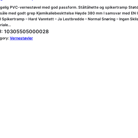
gelig PVC-vernestøvel med god passform. Ståltåhette og spikertramp Støtdem
rsåle med godt grep Kjemikaliebeskttelse Høyde 380 mm I samsvar med EN I
ål Spikertramp – Hard Vanntett – Ja Lestbredde – Normal Snøring – Ingen Skli
riale…
:
10305505000028
gory:
Vernestøvler