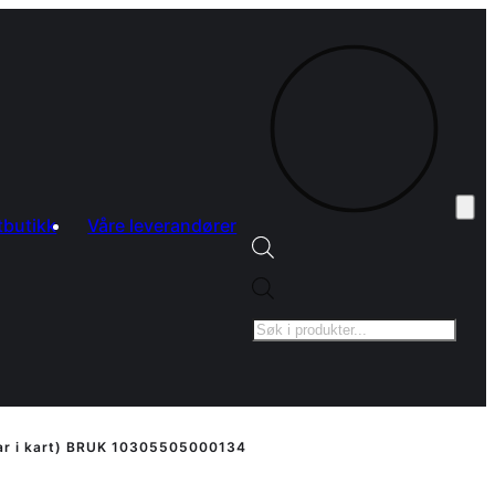
tbutikk
Våre leverandører
Products
search
ar i kart) BRUK 10305505000134