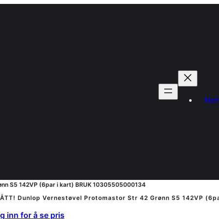
Net
rønn S5 142VP (6par i kart) BRUK 10305505000134
ÅTT! Dunlop Vernestøvel Protomastor Str 42 Grønn S5 142VP (6p
 inn for å se pris