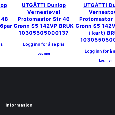
lop
UTGÅTT! Dunlop
UTGÅTT! Du
Vernestøvel
Vernestø
 48
Protomastor Str 46
Protomastor 
(6par
Grønn S5 142VP BRUK
Grønn S5 142V
10305505000137
i kart) B
103055050
is
Logg inn for å se pris
Logg inn for å s
Les mer
Les mer
Informasjon