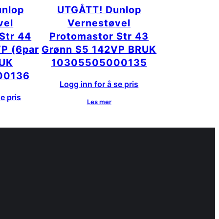
nlop
UTGÅTT! Dunlop
vel
Vernestøvel
Str 44
Protomastor Str 43
P (6par
Grønn S5 142VP BRUK
RUK
10305505000135
00136
Logg inn for å se pris
e pris
Les mer