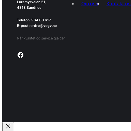
Luramyrveien 51,
Om oss
Kontakt os
4313 Sandnes
Telefon: 934 00 617
E-post: ordre@vogv.no
Når kvalitet og service gjelder.
Link to facebook page