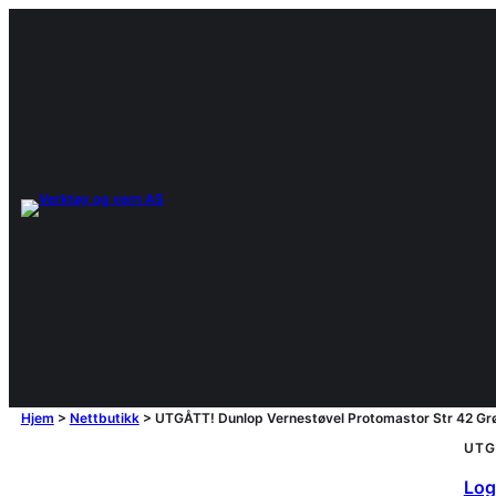
Hjem
>
Nettbutikk
>
UTGÅTT! Dunlop Vernestøvel Protomastor Str 42 G
UTG
Logg