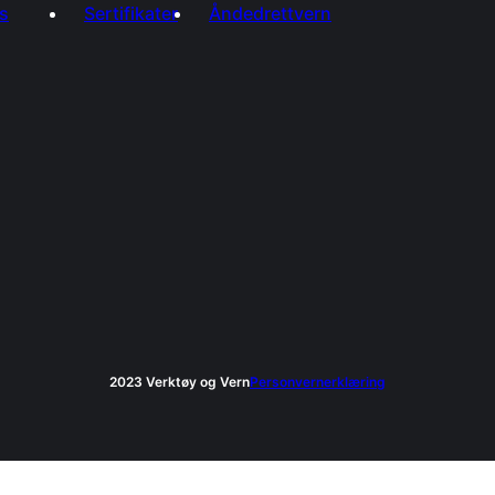
s
Sertifikater
Åndedrettvern
2023 Verktøy og Vern
Personvernerklæring