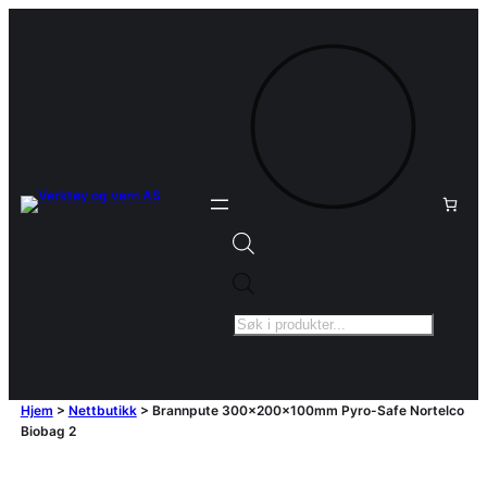
Products
search
Hjem
>
Nettbutikk
>
Brannpute 300x200x100mm Pyro-Safe Nortelco
Biobag 2