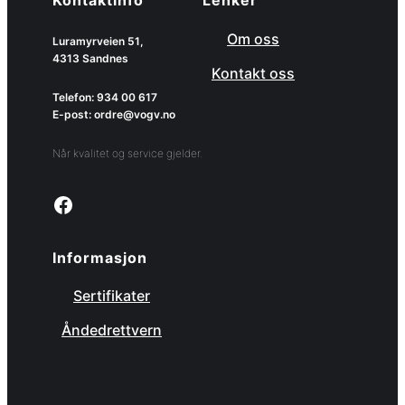
Kontaktinfo
Lenker
Om oss
Luramyrveien 51,
4313 Sandnes
Kontakt oss
Telefon: 934 00 617
E-post: ordre@vogv.no
Når kvalitet og service gjelder.
Link to facebook page
Informasjon
Sertifikater
Åndedrettvern