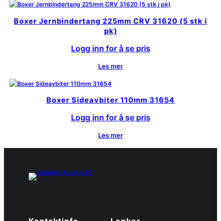
Boxer Jernbindertang 225mm CRV 31620 (5 stk i
pk)
Logg inn for å se pris
Les mer
Boxer Sideavbiter 110mm 31654
Logg inn for å se pris
Les mer