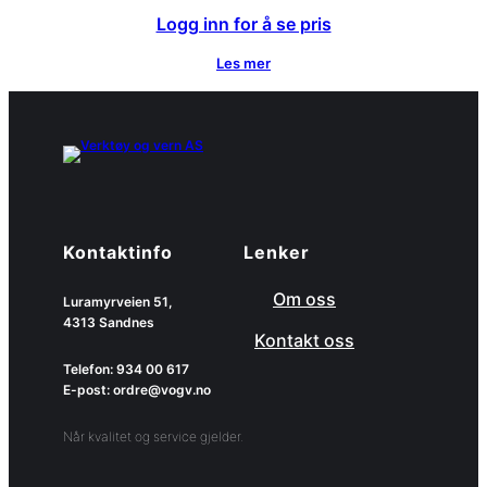
Logg inn for å se pris
Les mer
Kontaktinfo
Lenker
Om oss
Luramyrveien 51,
4313 Sandnes
Kontakt oss
Telefon: 934 00 617
E-post: ordre@vogv.no
Når kvalitet og service gjelder.