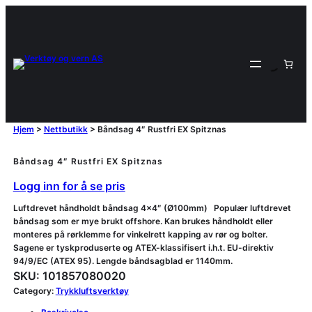
Hjem
>
Nettbutikk
>
Båndsag 4″ Rustfri EX Spitznas
Båndsag 4″ Rustfri EX Spitznas
Logg inn for å se pris
Luftdrevet håndholdt båndsag 4×4″ (Ø100mm) Populær luftdrevet
båndsag som er mye brukt offshore. Kan brukes håndholdt eller
monteres på rørklemme for vinkelrett kapping av rør og bolter.
Sagene er tyskproduserte og ATEX-klassifisert i.h.t. EU-direktiv
94/9/EC (ATEX 95). Lengde båndsagblad er 1140mm.
SKU:
101857080020
Category:
Trykkluftsverktøy