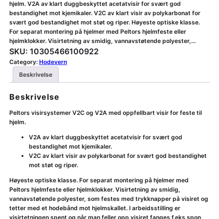
hjelm. V2A av klart duggbeskyttet acetatvisir for svært god
bestandighet mot kjemikaler. V2C av klart visir av polykarbonat for
svært god bestandighet mot støt og riper. Høyeste optiske klasse.
For separat montering på hjelmer med Peltors hjelmfeste eller
hjelmklokker. Visirtetning av smidig, vannavstøtende polyester,…
SKU:
10305466100922
Category:
Hodevern
Beskrivelse
Beskrivelse
Peltors visirsystemer V2C og V2A med oppfellbart visir for feste til
hjelm.
V2A av klart duggbeskyttet acetatvisir for svært god
bestandighet mot kjemikaler.
V2C av klart visir av polykarbonat for svært god bestandighet
mot støt og riper.
Høyeste optiske klasse. For separat montering på hjelmer med
Peltors hjelmfeste eller hjelmklokker. Visirtetning av smidig,
vannavstøtende polyester, som festes med trykknapper på visiret og
tetter med et hodebånd mot hjelmskallet. I arbeidsstilling er
visirtetningen spent og når man feller opp visiret fanges f.eks spon,