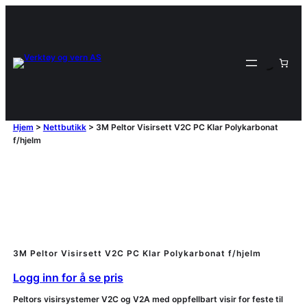
Hjem
>
Nettbutikk
>
3M Peltor Visirsett V2C PC Klar Polykarbonat
f/hjelm
3M Peltor Visirsett V2C PC Klar Polykarbonat f/hjelm
Logg inn for å se pris
Peltors visirsystemer V2C og V2A med oppfellbart visir for feste til