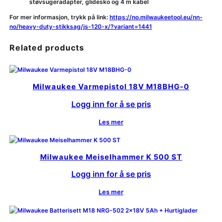
støvsugeradapter, glidesko og 4 m kabel
For mer informasjon, trykk på link:
https://no.milwaukeetool.eu/nn-
no/heavy-duty-stikksag/js-120-x/?variant=1441
Related products
Milwaukee Varmepistol 18V M18BHG-0
Logg inn for å se pris
Les mer
Milwaukee Meiselhammer K 500 ST
Logg inn for å se pris
Les mer