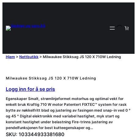
Hjem
>
Nettbutikk
>
Milwaukee Stikksag JS 120 X 710W Ledning
Milwaukee Stikksag JS 120 X 710W Ledning
Logg inn for å se pris
Egenskaper Smalt, strømlinjeformet motorhus og optimal vekt for
enkelt bruk Kraftig 710 W motor Patentert FIXTEC™ system for rask
bytte av nøkkelfritt blad og justering av fasingen med snap-in ved 0 °
og 45 ° Digital elektronikk med variabel hastighet, myk start og
konstant hastighet under belastning Fire-trinns justering av
pendelfunksjonen for best kutteegenskaper og…
SKU:
103344933381680