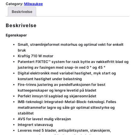
Category:
Milwaukee
Beskrivelse
Beskrivelse
Egenskaper
Smalt, strømlinjeformet motorhus og optimal vekt for enkelt
bruk
Kraftig 710 W motor
Patentert FIXTEC™ system for rask bytte av nøkkelfritt blad og
justering av fasingen med snap-in ved 0 ° og 45 °
Digital elektronikk med variabel hastighet, myk start og
konstant hastighet under belastning
Fire-trinns justering av pendelfunksjonen for best
kutteegenskaper og lengre levetid på bladet
Perfekt innsyn til sagblad og skjæreområdet
IMB-teknologi: Integrated-Metal-Block-teknologi. Felles
metallrammefor lagre og såle gir optimal slitestyrke og
stabilitet
AVS for lavest mulig vibrasjon
Integrert støvavsug
Leveres med 5 blader, antisplintsystem, støvskjerm,