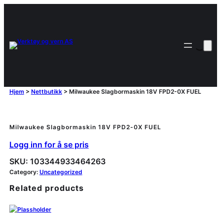
Hjem
>
Nettbutikk
>
Milwaukee Slagbormaskin 18V FPD2-0X FUEL
Milwaukee Slagbormaskin 18V FPD2-0X FUEL
Logg inn for å se pris
SKU:
103344933464263
Category:
Uncategorized
Related products