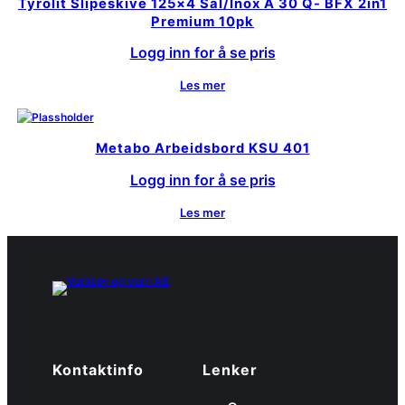
Tyrolit Slipeskive 125×4 Sål/Inox A 30 Q- BFX 2in1
Premium 10pk
Logg inn for å se pris
Les mer
Metabo Arbeidsbord KSU 401
Logg inn for å se pris
Les mer
Kontaktinfo
Lenker