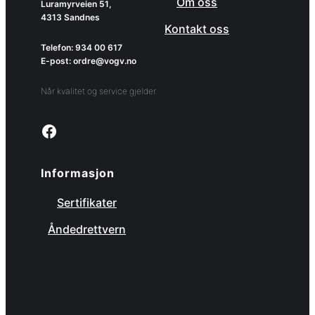
Om oss
Luramyrveien 51,
4313 Sandnes
Kontakt oss
Telefon: 934 00 617
E-post: ordre@vogv.no
Når kvalitet og service gjelder.
Link to facebook page
Informasjon
Sertifikater
Åndedrettvern