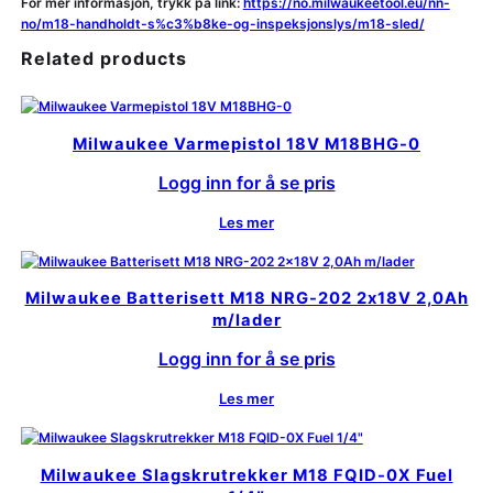
For mer informasjon, trykk på link:
https://no.milwaukeetool.eu/nn-
no/m18-handholdt-s%c3%b8ke-og-inspeksjonslys/m18-sled/
Related products
Milwaukee Varmepistol 18V M18BHG-0
Logg inn for å se pris
Les mer
Milwaukee Batterisett M18 NRG-202 2x18V 2,0Ah
m/lader
Logg inn for å se pris
Les mer
Milwaukee Slagskrutrekker M18 FQID-0X Fuel