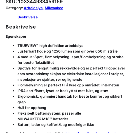
SKU:
103344933459159
Category:
Arbeidslys
, 
Milwaukee
Beskrivelse
Beskrivelse
Egenskaper
TRUEVIEW™ high definition arbeidslys
Justerbart hode og 1250 lumen som gir over 650 m stråle
4 modus: Spot, flombelysning, spot/flombelysning og strobe
for beste fleksibilitet
Spotlys for lengst mulig rekkevidde og er perfekt til oppgaver
som avstandsinspeksjon av elektriske installasjoner i stolper,
inspeksjon av sjakter, rør og lignende
Flombelysning er perfekt til å lyse opp området i nærheten
IP54 sertifisert, lyset er beskyttet mot fukt, og støv
Ergonomisk, gummiert håndtak for beste komfort og sikkert
grep
Hull for oppheng
Fleksibelt batterisystem: passer alle
MILWAUKEE® M18™ batterier
Batteri, lader og koffert/bag medfølger ikke