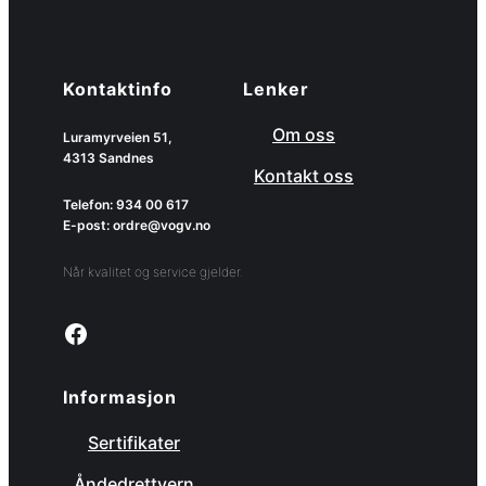
Kontaktinfo
Lenker
Om oss
Luramyrveien 51,
4313 Sandnes
Kontakt oss
Telefon: 934 00 617
E-post: ordre@vogv.no
Når kvalitet og service gjelder.
Link to facebook page
Informasjon
Sertifikater
Åndedrettvern