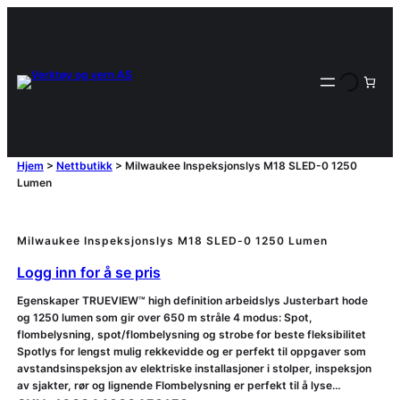
Hjem
>
Nettbutikk
>
Milwaukee Inspeksjonslys M18 SLED-0 1250
Lumen
Milwaukee Inspeksjonslys M18 SLED-0 1250 Lumen
Logg inn for å se pris
Egenskaper TRUEVIEW™ high definition arbeidslys Justerbart hode
og 1250 lumen som gir over 650 m stråle 4 modus: Spot,
flombelysning, spot/flombelysning og strobe for beste fleksibilitet
Spotlys for lengst mulig rekkevidde og er perfekt til oppgaver som
avstandsinspeksjon av elektriske installasjoner i stolper, inspeksjon
av sjakter, rør og lignende Flombelysning er perfekt til å lyse…